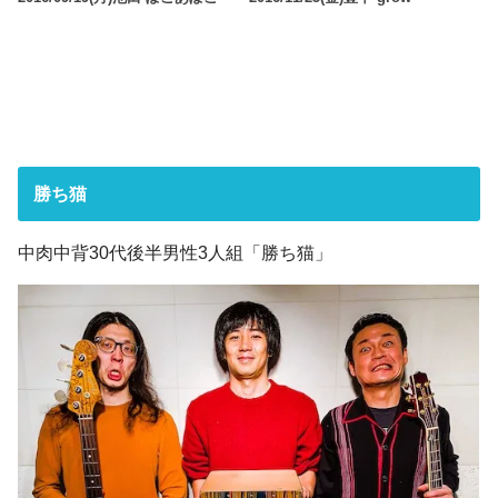
勝ち猫
中肉中背30代後半男性3人組「勝ち猫」