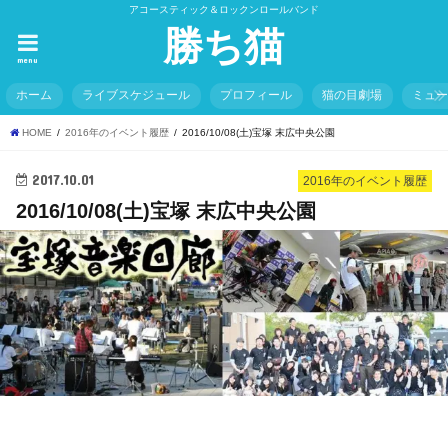
アコースティック＆ロックンロールバンド
勝ち猫
menu
ホーム
ライブスケジュール
プロフィール
猫の目劇場
ミュ
HOME
2016年のイベント履歴
2016/10/08(土)宝塚 末広中央公園
2017.10.01
2016年のイベント履歴
2016/10/08(土)宝塚 末広中央公園