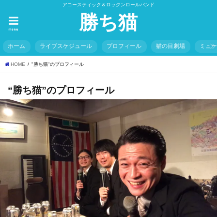
アコースティック＆ロックンロールバンド
勝ち猫
menu
ホーム
ライブスケジュール
プロフィール
猫の目劇場
ミュ
HOME
"勝ち猫"のプロフィール
“勝ち猫”のプロフィール