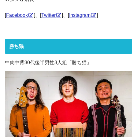
[
Facebook
]、[
Twitter
]、[
Instagram
]
勝ち猫
中肉中背30代後半男性3人組「勝ち猫」