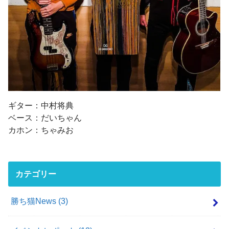
ギター：中村将典
ベース：だいちゃん
カホン：ちゃみお
カテゴリー
勝ち猫News
(3)