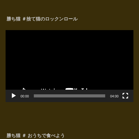
勝ち猫 ＃捨て猫のロックンロール
動
画
プ
レ
ー
ヤ
ー
00:00
04:00
勝ち猫 ＃ おうちで食べよう