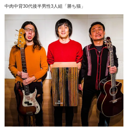
中肉中背30代後半男性3人組「勝ち猫」