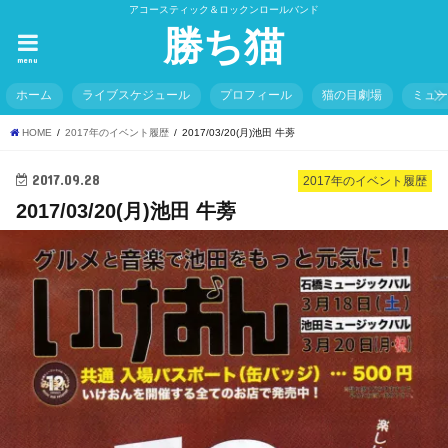
アコースティック＆ロックンロールバンド
勝ち猫
menu
ホーム
ライブスケジュール
プロフィール
猫の目劇場
ミュ
HOME
2017年のイベント履歴
2017/03/20(月)池田 牛蒡
2017.09.28
2017年のイベント履歴
2017/03/20(月)池田 牛蒡