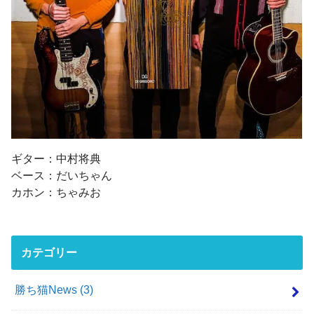
ギター：中村将典
ベース：だいちゃん
カホン：ちゃみお
カテゴリー
勝ち猫News
(3)